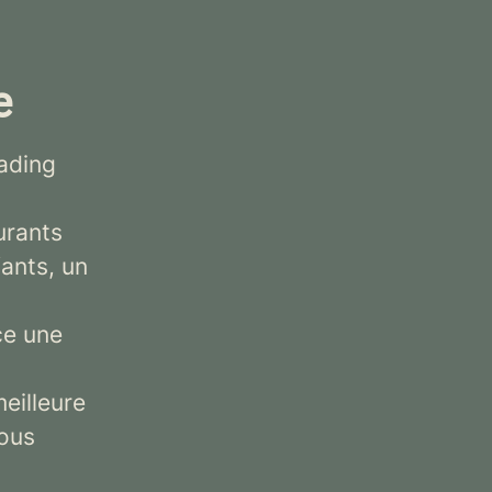
e
ading
urants
fants, un
ce une
meilleure
vous